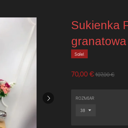
Sukienka
granatowa
Sale!
70,00 €
107,00 €
ROZMIAR