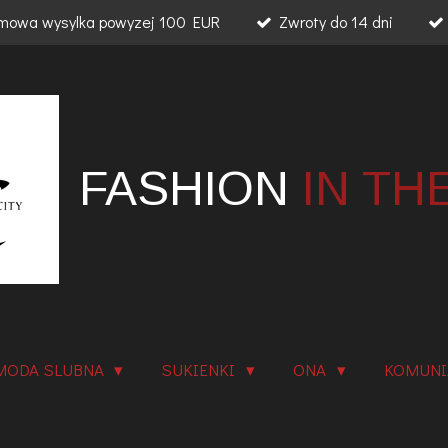
mowa wysylka powyzej 100 EUR
Zwroty do 14 dni
FASHION
IN TH
MODA SLUBNA
SUKIENKI
ONA
KOMUN