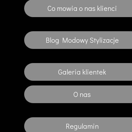
Co mowia o nas klienci
Blog Modowy Stylizacje
Galeria klientek
O nas
Regulamin