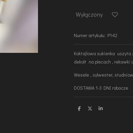
Wyłączony
Numer artykułu:
P142
Koktajlowa sukienka uszyta z
dekolt na plecach , rekawki
Wesele , sylwester, studniow
DOSTAWA 1-3 DNI robocze
U
U
U
d
d
d
o
o
o
s
s
s
t
t
t