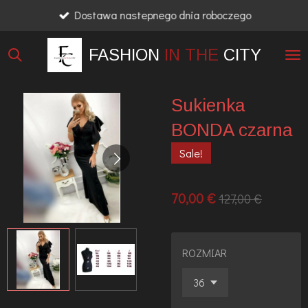
Dostawa nastepnego dnia roboczego
Przejdź
do
FASHION
IN THE
CITY
głównej
treści
Sukienka
BONDA czarna
Sale!
70,00 €
127,00 €
ROZMIAR