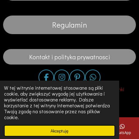
Regulamin
Kontakt i polityka prywatnosci
F
I
P
W
a
n
i
h
W tej witrynie internetowej stosowane są pliki
© 2020 - 2023 Fashion in the City-Suknie Slubne Sukienki
cookie, aby zwiększyć wygodę jej użytkowania i
c
s
n
a
Unikalne Ubrania w Holandii
wyświetlać dostosowane reklamy. Dalsze
e
t
t
t
korzystanie z tej witryny internetowej potwierdza
Obsługiwana przez
JouwWeb
b
a
e
s
Twoją zgodę na stosowanie przez nas plików
o
g
r
A
cookie.
o
r
e
p
Akceptuję
k
a
s
p
E-mail
Telefon
Mapa
Instagram
WhatsApp