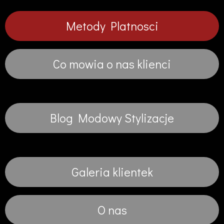
Metody Platnosci
Co mowia o nas klienci
Blog Modowy Stylizacje
Galeria klientek
O nas