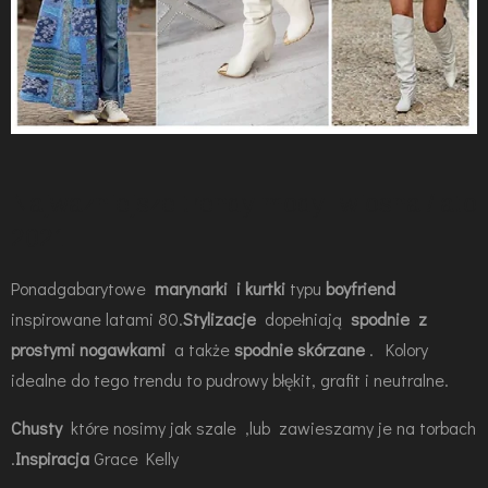
Najwazniejsze trendy mody -wiosna /lato
2021
Ponadgabarytowe
marynarki i kurtki
typu
boyfriend
inspirowane latami 80.
Stylizacje
dopełniają
spodnie z
prostymi nogawkami
a także
spodnie skórzane
. Kolory
idealne do tego trendu to pudrowy błękit, grafit i neutralne.
Chusty
które nosimy jak szale ,lub zawieszamy je na torbach
.
Inspiracja
Grace Kelly