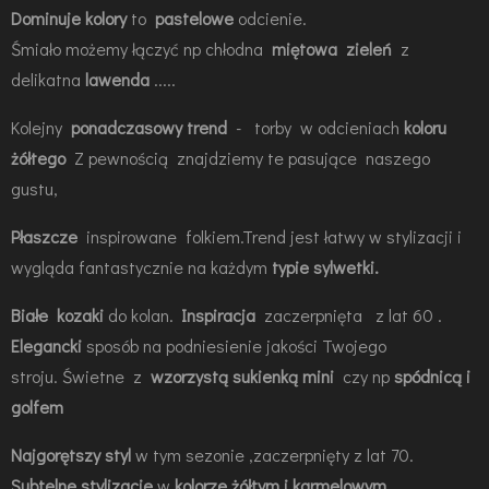
Dominuje kolory
to
pastelowe
odcienie.
Śmiało możemy łączyć np c
hłodna
miętowa zieleń
z
delikatna
lawenda
.....
Kolejny
ponadczasowy trend
- torby w odcieniach
koloru
żółtego
Z pewnością znajdziemy te pasujące naszego
gustu,
Płaszcze
inspirowane folkiem.Trend jest łatwy w stylizacji i
wygląda fantastycznie na każdym
typie sylwetki.
Białe kozaki
do kolan.
Inspiracja
zaczerpnięta z lat 60 .
Elegancki
sposób na podniesienie jakości Twojego
stroju. Świetne z
wzorzystą sukienką mini
czy np
spódnicą i
golfem
Najgorętszy styl
w tym sezonie ,zaczerpnięty z lat 70.
Subtelne stylizacje
w
kolorze żółtym i karmelowym