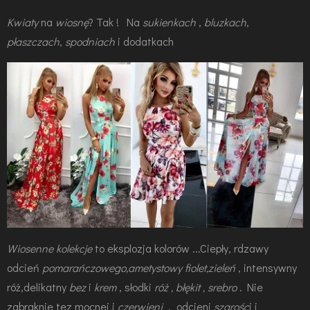
Kwiaty
na
wiosnę
? Tak !
Na
sukienkach
,
bluzkach
,
płaszczach
,
spodniach
i dodatkach
Wiosenne kolekcje
to eksplozja kolorów ...Ciepły, rdzawy
odcień
pomarańczowego,ametystowy fiolet,zieleń
, intensywny
róż,
delikatny
bez
i
krem
,
słodki
róż , błękit , srebro
. Nie
zabraknie tez mocnej j
czerwieni
, odcieni
szarośc
i i