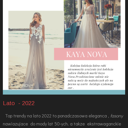
Lato - 2022
Top trendy na lato 2022 to ponadczasowa eleganca ,
fasony
nawiazujace do mody lat 50-ych. a takze ekstrawaganckie