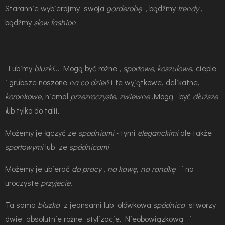
Starannie wybierajmy swoja
garderobę ,
bądźmy
trendy
,
bądźmy
slow fashion
Bluzki
Lubimy
bluzki
... Mogą być rożne ,
sportowe, koszulowe
, cieple
i grubsze noszone
na co dzień
i te wyjątkowe, delikatne,
koronkowe
, niemal
przezroczyste
,
zwiewne
.Mogą być
dłuższe
l
ub tylko do talii.
Możemy je łączyć ze
spodniami
- tymi
eleganckimi
ale także
sportowymi
lub ze
spódnicami
Możemy je ubierać
do pracy
,
na kawę
,
na randkę
i na
uroczyste
przyjecie
.
Ta sama
bluzka
z jeansami lub ołówkowa
spódnica
stworzy
dwie absolutnie rożne stylizacje. Nieobowiązkową i