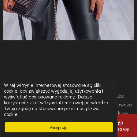
Workery
- najmodniejsze buty sezonu
W tej witrynie internetowej stosowane są pliki
cookie, aby zwiększyć wygodę jej użytkowania i
Workery
- idealne
buty
na
sezon jesienno - zimowy
. Gruba
wyświetlać dostosowane reklamy. Dalsze
korzystanie z tej witryny internetowej potwierdza
stabilna podeszwa ,
wysoka cholewka
. doskonale sprawdza
Twoją zgodę na stosowanie przez nas plików
się podczas jesiennej i zimowej pogody. Panie
które lubią
cookie.
młodzieżowy
i
wygodny
styl
mogą nosić
workery
nie tylko do
Akceptuję
E-mail
Telefon
Mapa
Instagram
WhatsApp
jeansów
i
koszul
ale także do
spódnic
oraz
dzianinowych