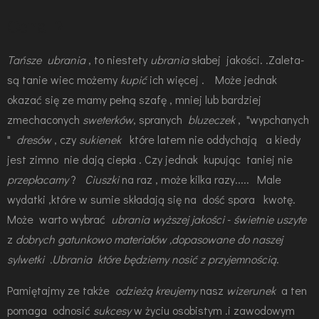
Cena ?
Tańsze
ubrania
, to niestety
ubrania
słabej jakości. .Zaleta-
są tanie wiec możemy
kupić
ich więcej . Może jednak
okazać się ze mamy pełną szafę , mniej lub bardziej
zmechaconych
sweterków
, spranych
bluzeczek
, "wypchanych
"
dresów
, czy
sukienek
które latem nie oddychają a kiedy
jest zimno nie dają ciepła . Czy jednak kupując taniej nie
przepłacamy
?
Ciuszki
na raz , może kilka razy..... Male
wydatki ,które w sumie składają się na dość spora kwotę.
Może warto wybrać
ubrania wyższej jakości
-
świetnie uszyte
z
dobrych gatunkowo materiałów ,dopasowane do naszej
sylwetki .Ubrania które będziemy nosić z
przyjemnością
.
Pamiętajmy
ze także
odzieżą kreujemy
nasz
wizerunek
a ten
pomaga odnosić
sukcesy
w życiu osobistym .i zawodowym