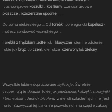
.Jasnobrązowe
koszulki
,
kostiumy
....musztardowe
płaszcze
,
rozszerzane spodnie
.....
Odrobina niebieskiego ... Od
torebki
po elegancki
kapelusz
-
możesz spróbować wszystkiego .
Torebki z frędzlami
,
żółte
lub
klasyczne
ciemne odcienie,
takie jak
brąz
lub
czerń,
ale także
czerwony
lub
zielony
Bijou znaczy klejnot
Wszystkie lubimy dopracowane
stylizacje
. Świetnie
uzupełniają je
dodatki
takie jak
pierścionki, kolczyki , naszyjniki
i bransoletki
. Jednak
biżuteria
z metali szlachetnych nie jest
tania. Zazwyczaj jej
cena
nie pozwala nam na częste zakupy.