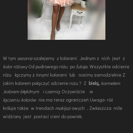
W tym
sezonie
szalejemy z kolorami Jednym z nich jest z
kolor różowy
Od pudrowego różu po
fuksje
. Wszystkie odcienie
różu łączymy z innymi kolorami lub nosimy samodzielnie Z
jakim kolorem połączyć odcienie rozu ? Z
bielą,
karmelem
,kolorem błękitnym i czernią.
Oczywiście w
łączeniu kolorów
nie ma teraz ograniczeń Uwaga- róż
króluje także
w trendach
makijaż-
owych . Zwłaszcza mile
widziany jest postaci cieni do powiek.
Kolory wiosny