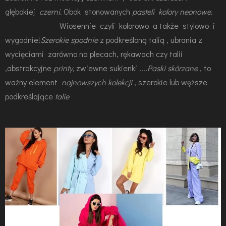
głębokiej
czerni.
Obok stonowanych
pasteli
kolory neonowe.
Wiosennie czyli kolorowo a także stylowo i
wygodnie!
Szerokie spodnie
z podkreśloną talią ,
ubrania z
wycięciami zarówno na plecach, rękawach czy talii
,abstrakcyjne
printy,
zwiewne sukienki ....
Paski skórzane
, to
ważny element
najnowszych kolekcji
, szerokie lub węższe
podkreślające
talie