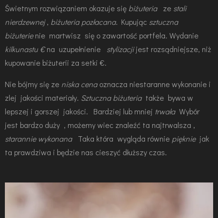
Świetnym rozwiązaniem okazuje się
biżuteria
ze
stali
nierdzewnej
,
biżuteria
pozłacana
.
Kupując
sztuczna
biżuterie
nie martwisz się o zawartość portfela. Wydanie
kilkunastu €
na uzupełnienie
stylizacji
jest rozsądniejsze, niż
kupowanie biżuterii za setki €.
Nie bójmy się ze
niska cena
oznacza niestaranne wykonanie i
zlej jakości materiały.
Sztuczna biżuteria
także bywa w
lepszej i gorszej jakości. Bardziej lub mniej
trwała
Wybór
jest bardzo duży , możemy wiec znaleźć ta najtrwalsza ,
starannie wykonana
Taka która wygląda równie
pięknie
jak
ta prawdziwa i będzie nas cieszyć dłuższy czas.