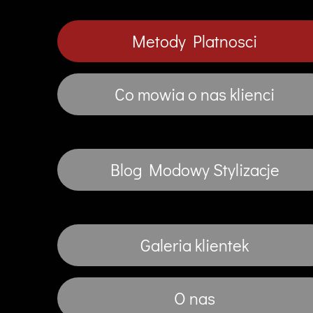
Metody Platnosci
Co mowia o nas klienci
Blog Modowy Stylizacje
Galeria klientek
O nas