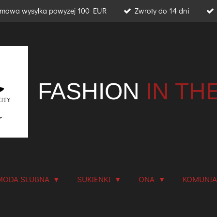
mowa wysylka powyzej 100 EUR
Zwroty do 14 dni
FASHION
IN TH
MODA SLUBNA
SUKIENKI
ONA
KOMUNI