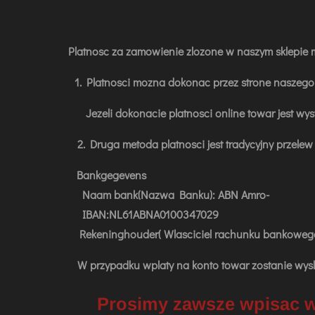
Platnosc za zamowienie zlozone w naszym sklepie mo
1. Platnosci mozna dokonac przez strone naszego 
Jezeli dokonacie platnosci online towar jest wysylan
2. Druga metoda platnosci jest tradycyjny przelew
Bankgegevens
Naam bank(Nazwa Banku): ABN Amro-
IBAN:NL61ABNA0100347029
Rekeninghouder( Wlasciciel rachunku bankowego
W przypadku wplaty na konto towar zostanie wysl
Prosimy zawsze wpisac w