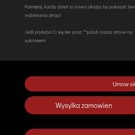
Pamiętaj, każdy dzień to nowa okazja, by pokazać św
wybierania stroju!
Jeśli podoba Ci się ten post, **polub nasza strone n
sukcesem!
Umow sie
Wysylka zamowien