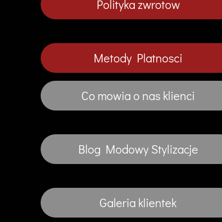
Polityka zwrotow
Metody Platnosci
Co mowia o nas klienci
Blog Modowy Stylizacje
Galeria klientek