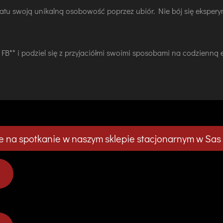
iatu swoją unikalną osobowość poprzez ubiór. Nie bój się ekspe
a FB** i podziel się z przyjaciółmi swoimi sposobami na codzien
 na spotkanie w naszym sklepie stacjonarnym w Sas