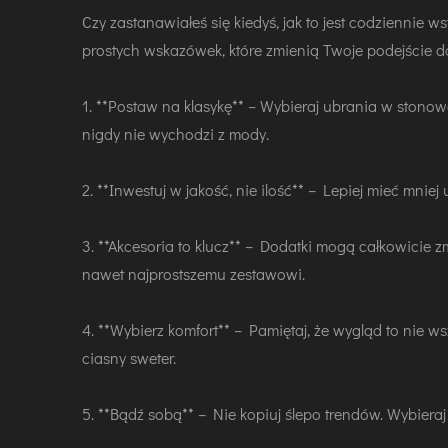
Czy zastanawiałeś się kiedyś, jak to jest codziennie w
prostych wskazówek, które zmienią Twoje podejście 
1. **Postaw na klasykę** – Wybieraj ubrania w stonow
nigdy nie wychodzi z mody.
2. **Inwestuj w jakość, nie ilość** – Lepiej mieć mniej
3. **Akcesoria to klucz** – Dodatki mogą całkowicie z
nawet najprostszemu zestawowi.
4. **Wybierz komfort** – Pamiętaj, że wygląd to nie ws
ciasny sweter.
5. **Bądź sobą** – Nie kopiuj ślepo trendów. Wybiera