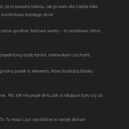
 że to kwestia talentu, ale ja mam dla Ciebie kilka
ę komfortowo każdego dnia!
 czarne spodnie, beżowe swetry – to podstawa, która
przepełnioną szafę tanimi, nietrwałymi ciuchami.
yginalny pasek to elementy, które dodadzą blasku
e. Nic tak nie psuje dnia, jak uciskające buty czy za
To Ty masz czuć się dobrze w swojej skórze!