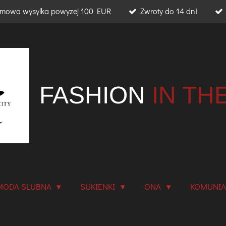
mowa wysylka powyzej 100 EUR
Zwroty do 14 dni
FASHION
IN TH
MODA SLUBNA
SUKIENKI
ONA
KOMUNI