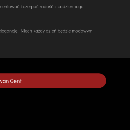
rymentować i czerpać radość z codziennego
ną elegancję! Niech każdy dzień będzie modowym
 van Gent