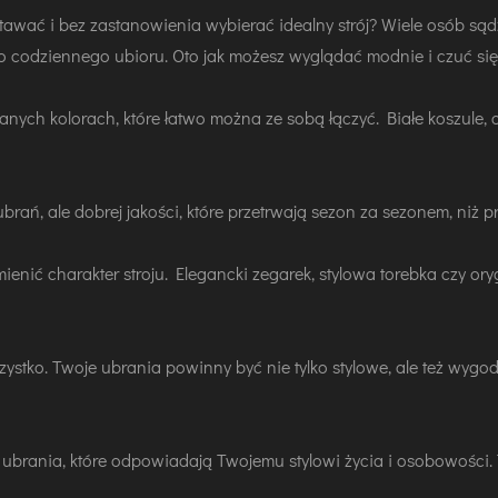
stawać i bez zastanowienia wybierać idealny strój? Wiele osób sądzi,
do codziennego ubioru. Oto jak możesz wyglądać modnie i czuć si
anych kolorach, które łatwo można ze sobą łączyć. Białe koszule,
 ubrań, ale dobrej jakości, które przetrwają sezon za sezonem, niż 
mienić charakter stroju. Elegancki zegarek, stylowa torebka czy or
zystko. Twoje ubrania powinny być nie tylko stylowe, ale też wygodn
j ubrania, które odpowiadają Twojemu stylowi życia i osobowości. 