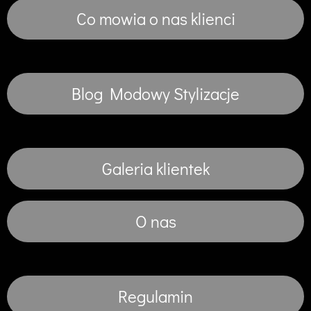
Co mowia o nas klienci
Blog Modowy Stylizacje
Galeria klientek
O nas
Regulamin