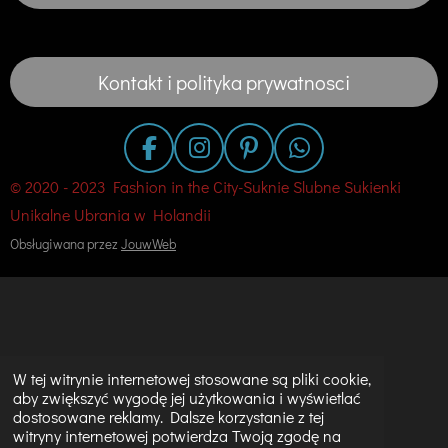
Kontakt i polityka prywatnosci
F
I
P
W
a
n
i
h
© 2020 - 2023 Fashion in the City-Suknie Slubne Sukienki
c
s
n
a
Unikalne Ubrania w Holandii
e
t
t
t
Obsługiwana przez
JouwWeb
b
a
e
s
o
g
r
A
o
r
e
p
k
a
s
p
m
t
W tej witrynie internetowej stosowane są pliki cookie,
aby zwiększyć wygodę jej użytkowania i wyświetlać
dostosowane reklamy. Dalsze korzystanie z tej
witryny internetowej potwierdza Twoją zgodę na