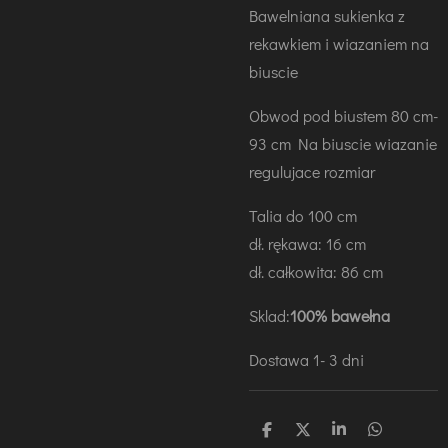
Bawelniana sukienka z
rekawkiem i wiazaniem na
biuscie
Obwod pod biustem 80 cm-
93 cm Na biuscie wiazanie
regulujace rozmiar
Talia do 100 cm
dł. rękawa: 16 cm
dł. całkowita: 86 cm
Sklad:
100% bawełna
Dostawa 1- 3 dni
U
U
U
U