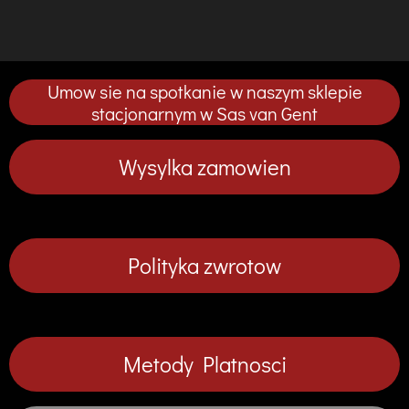
d
d
d
d
o
o
o
o
s
s
s
s
t
t
t
t
ę
ę
ę
ę
p
p
p
p
Umow sie na spotkanie w naszym sklepie
n
n
n
n
i
i
i
i
stacjonarnym w Sas van Gent
j
j
j
j
Wysylka zamowien
Polityka zwrotow
Metody Platnosci