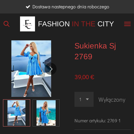
Dostawa nastepnego dnia roboczego
Przejdź
do
FASHION
IN THE
CITY
głównej
treści
Sukienka Sj
2769
39,00 €
Wyłączony
Numer artykułu:
2769 1