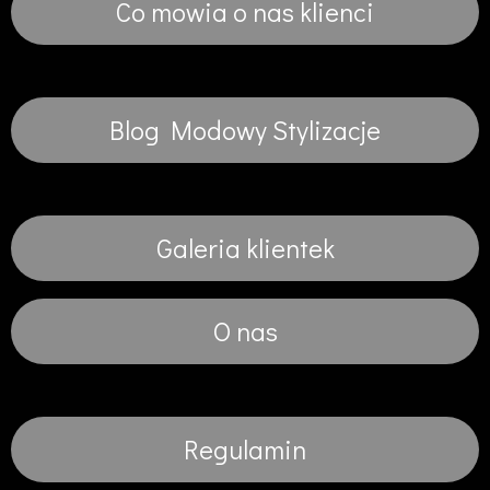
Co mowia o nas klienci
Blog Modowy Stylizacje
Galeria klientek
O nas
Regulamin