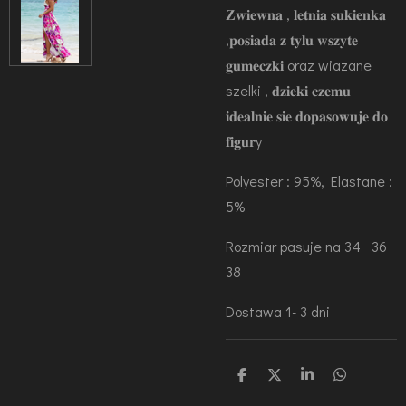
𝐙𝐰𝐢𝐞𝐰𝐧𝐚 , 𝐥𝐞𝐭𝐧𝐢𝐚 𝐬𝐮𝐤𝐢𝐞𝐧𝐤𝐚
,𝐩𝐨𝐬𝐢𝐚𝐝𝐚 𝐳 𝐭𝐲𝐥𝐮 𝐰𝐬𝐳𝐲𝐭𝐞
𝐠𝐮𝐦𝐞𝐜𝐳𝐤𝐢 oraz wiazane
szelki , 𝐝𝐳𝐢𝐞𝐤𝐢 𝐜𝐳𝐞𝐦𝐮
𝐢𝐝𝐞𝐚𝐥𝐧𝐢𝐞 𝐬𝐢𝐞 𝐝𝐨𝐩𝐚𝐬𝐨𝐰𝐮𝐣𝐞 𝐝𝐨
𝐟𝐢𝐠𝐮𝐫y
Polyester : 95%
,
Elastane :
5%
Rozmiar pasuje na 34 36
38
Dostawa 1- 3 dni
U
U
U
U
d
d
d
d