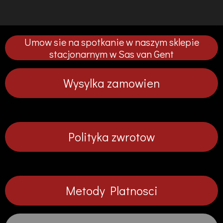
o
o
o
o
s
s
s
s
t
t
t
t
ę
ę
ę
ę
p
p
p
p
Umow sie na spotkanie w naszym sklepie
n
n
n
n
i
i
i
i
stacjonarnym w Sas van Gent
j
j
j
j
Wysylka zamowien
Polityka zwrotow
Metody Platnosci