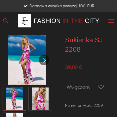
Darmowa wysylka powyzej 100 EUR
Przejdź
do
FASHION
IN THE
CITY
głównej
treści
Sukienka SJ
2208
39,00 €
Wyłączony
Numer artykułu:
2209