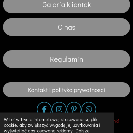
Galeria klientek
O nas
Regulamin
Kontakt i polityka prywatnosci
F
I
P
W
a
n
i
h
W tej witrynie internetowej stosowane są pliki
© 2020 - 2023 Fashion in the City-Suknie Slubne Sukienki
cookie, aby zwiększyć wygodę jej użytkowania i
c
s
n
a
Unikalne Ubrania w Holandii
wyświetlać dostosowane reklamy. Dalsze