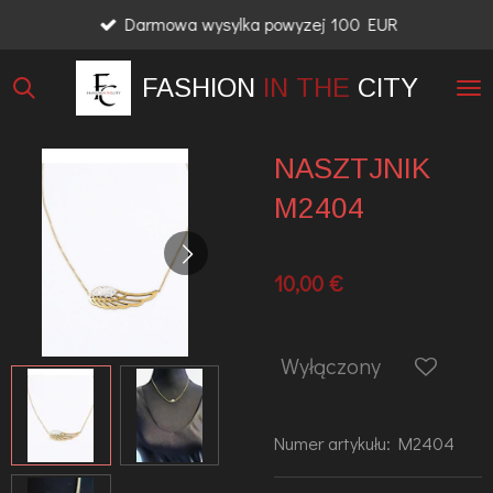
Darmowa wysylka powyzej 100 EUR
Przejdź
do
FASHION
IN THE
CITY
głównej
treści
NASZTJNIK
M2404
10,00 €
Wyłączony
Numer artykułu:
M2404