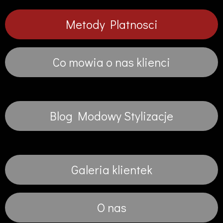
Metody Platnosci
Co mowia o nas klienci
Blog Modowy Stylizacje
Galeria klientek
O nas