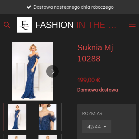
Dostawa nastepnego dnia roboczego
Przejdź
do
FASHION
IN THE
CITY
głównej
treści
Suknia Mj
10288
199,00 €
Darmowa dostawa
ROZMIAR