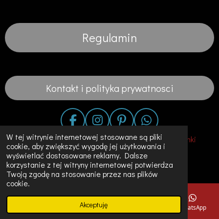
Regulamin
Kontakt i polityka prywatnosci
F
I
P
W
a
n
i
h
W tej witrynie internetowej stosowane są pliki
© 2020 - 2023 Fashion in the City-Suknie Slubne Sukienki
cookie, aby zwiększyć wygodę jej użytkowania i
c
s
n
a
Unikalne Ubrania w Holandii
wyświetlać dostosowane reklamy. Dalsze
e
t
t
t
korzystanie z tej witryny internetowej potwierdza
Obsługiwana przez
JouwWeb
b
a
e
s
Twoją zgodę na stosowanie przez nas plików
o
g
r
A
cookie.
o
r
e
p
Akceptuję
k
a
s
p
E-mail
Telefon
Mapa
Instagram
WhatsApp