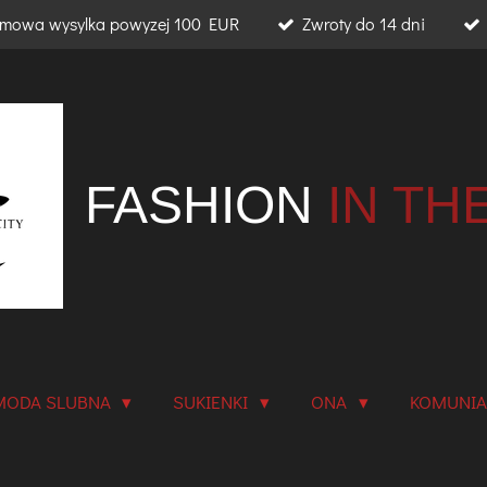
mowa wysylka powyzej 100 EUR
Zwroty do 14 dni
FASHION
IN TH
MODA SLUBNA
SUKIENKI
ONA
KOMUNI