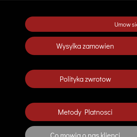
Umow sie
Wysylka zamowien
Polityka zwrotow
Metody Platnosci
Co mowia o nas klienci