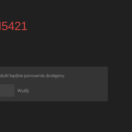
N5421
rodukt będzie ponownie dostępny.
Wyślij