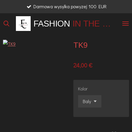
Darmowa wysylka powyzej 100 EUR
Przejdź
do
FASHION
IN THE
CITY
głównej
treści
TK9
24,00 €
Kolor