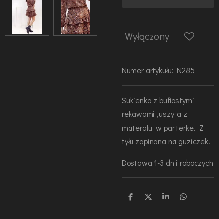
Wyłączony
Numer artykułu:
N285
Sukienka z bufiastymi
rekawami ,uszyta z
materalu w panterke.
Z
tyłu zapinana na guziczek.
Dostawa 1-3 dnii roboczych
U
U
U
U
d
d
d
d
o
o
o
o