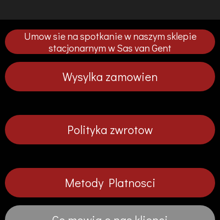
s
s
s
s
t
t
t
t
ę
ę
ę
ę
p
p
p
p
Umow sie na spotkanie w naszym sklepie
n
n
n
n
i
i
i
i
stacjonarnym w Sas van Gent
j
j
j
j
Wysylka zamowien
Polityka zwrotow
Metody Platnosci
Co mowia o nas klienci