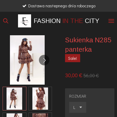
Dostawa nastepnego dnia roboczego
Przejdź
do
FASHION
IN THE
CITY
głównej
treści
Sukienka N285
panterka
Sale!
30,00 €
56,00 €
ROZMIAR