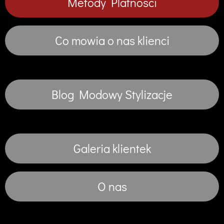
Metody Platnosci
Co mowia o nas klienci
Blog Modowy Stylizacje
Galeria klientek
O nas