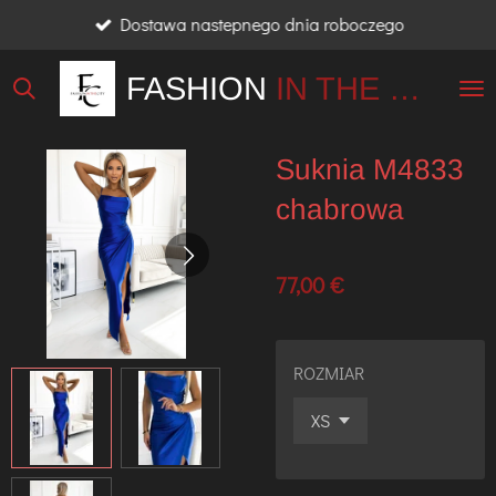
Dostawa nastepnego dnia roboczego
Przejdź
do
FASHION
IN THE
CITY
głównej
treści
Suknia M4833
chabrowa
77,00 €
ROZMIAR