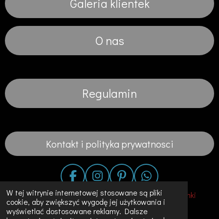
Galeria klientek
O nas
Regulamin
Kontakt i polityka prywatnosci
F
I
P
W
a
n
i
h
W tej witrynie internetowej stosowane są pliki
© 2020 - 2023 Fashion in the City-Suknie Slubne Sukienki
cookie, aby zwiększyć wygodę jej użytkowania i
c
s
n
a
Unikalne Ubrania w Holandii
wyświetlać dostosowane reklamy. Dalsze
e
t
t
t