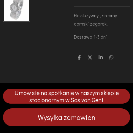
Ekskluzywny , srebrny
damski zegarek.
Dostawa 1-3 dni
U
U
U
U
d
d
d
d
o
o
o
o
s
s
s
s
t
t
t
t
ę
ę
ę
ę
p
p
p
p
Umow sie na spotkanie w naszym sklepie
n
n
n
n
i
i
i
i
stacjonarnym w Sas van Gent
j
j
j
j
Wysylka zamowien