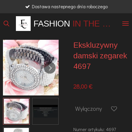
Dostawa nastepnego dnia roboczego
Przejdź
do
FASHION
IN THE
CITY
głównej
treści
Ekskluzywny
damski zegarek
4697
28,00 €
Wyłączony
Numer artykułu:
4697