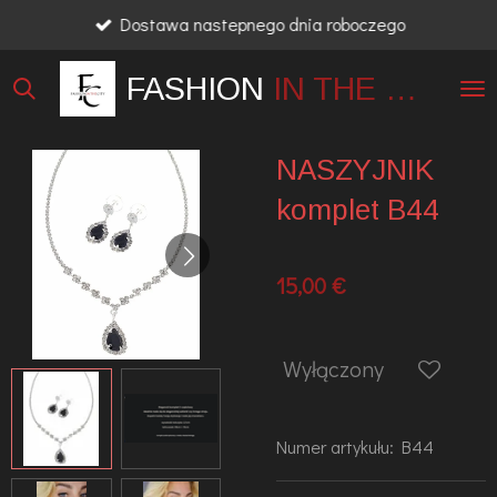
Dostawa nastepnego dnia roboczego
Przejdź
do
FASHION
IN THE
CITY
głównej
treści
NASZYJNIK
komplet B44
15,00 €
Wyłączony
Numer artykułu:
B44