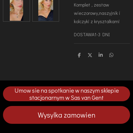
Komplet , zestaw
wieczorowy,naszyjnik i
kolczyki z krysztalkami
DOSTAWA1-3 DNI
U
U
U
U
d
d
d
d
o
o
o
o
s
s
s
s
t
t
t
t
ę
ę
ę
ę
p
p
p
p
Umow sie na spotkanie w naszym sklepie
n
n
n
n
i
i
i
i
stacjonarnym w Sas van Gent
j
j
j
j
Wysylka zamowien