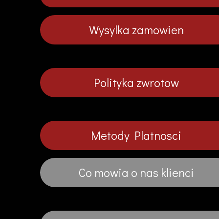
Wysylka zamowien
Polityka zwrotow
Metody Platnosci
Co mowia o nas klienci