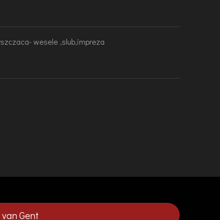
lyszczaca- wesele ,slub,impreza
 van Gent