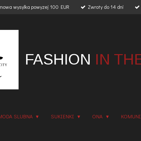
mowa wysylka powyzej 100 EUR
Zwroty do 14 dni
FASHION
IN TH
MODA SLUBNA
SUKIENKI
ONA
KOMUN