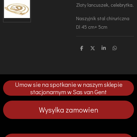
Zloty lancuszek, celebrytka.
Naszyjnik stal chiruriczna
Dl 45 cm+ 5cm
U
U
U
U
d
d
d
d
o
o
o
o
s
s
s
s
t
t
t
t
ę
ę
ę
ę
p
p
p
p
Umow sie na spotkanie w naszym sklepie
n
n
n
n
i
i
i
i
stacjonarnym w Sas van Gent
j
j
j
j
Wysylka zamowien