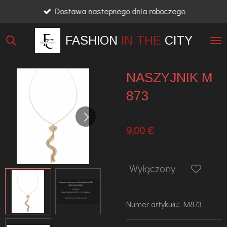
Dostawa nastepnego dnia roboczego
Przejdź
do
FASHION
IN THE
CITY
głównej
treści
NASZYJNIK M
873
9,00 €
Wyłączony
Numer artykułu:
M873