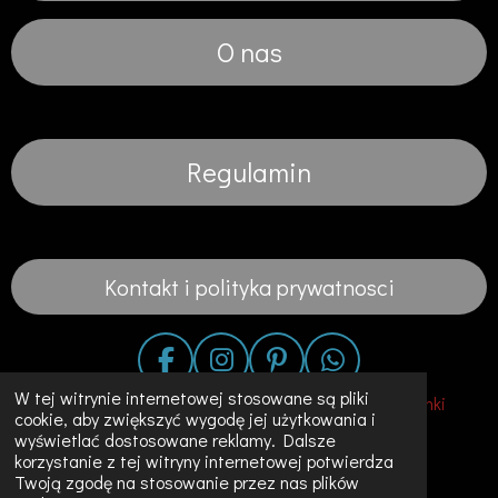
O nas
Regulamin
Kontakt i polityka prywatnosci
F
I
P
W
a
n
i
h
W tej witrynie internetowej stosowane są pliki
© 2020 - 2023 Fashion in the City-Suknie Slubne Sukienki
cookie, aby zwiększyć wygodę jej użytkowania i
c
s
n
a
Unikalne Ubrania w Holandii
wyświetlać dostosowane reklamy. Dalsze
e
t
t
t
korzystanie z tej witryny internetowej potwierdza
Obsługiwana przez
JouwWeb
b
a
e
s
Twoją zgodę na stosowanie przez nas plików