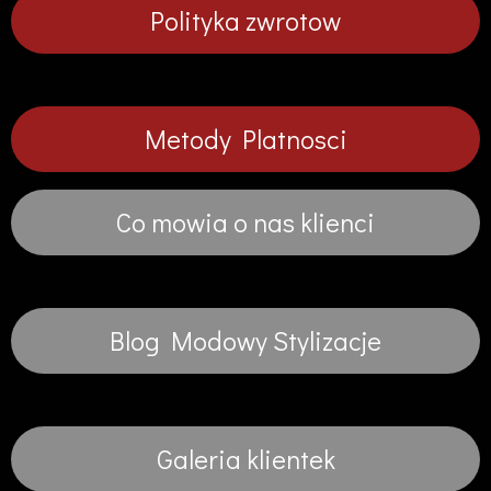
Polityka zwrotow
Metody Platnosci
Co mowia o nas klienci
Blog Modowy Stylizacje
Galeria klientek