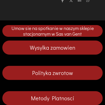
U
U
U
U
d
d
d
d
o
o
o
o
s
s
s
s
t
t
t
t
ę
ę
ę
ę
p
p
p
p
Umow sie na spotkanie w naszym sklepie
n
n
n
n
i
i
i
i
stacjonarnym w Sas van Gent
j
j
j
j
Wysylka zamowien
Polityka zwrotow
Metody Platnosci