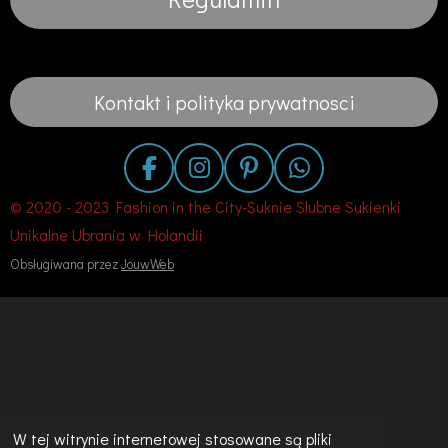
Kontakt i polityka prywatnosci
F
I
P
W
a
n
i
h
© 2020 - 2023 Fashion in the City-Suknie Slubne Sukienki
c
s
n
a
Unikalne Ubrania w Holandii
e
t
t
t
Obsługiwana przez
JouwWeb
b
a
e
s
o
g
r
A
o
r
e
p
k
a
s
p
m
t
W tej witrynie internetowej stosowane są pliki