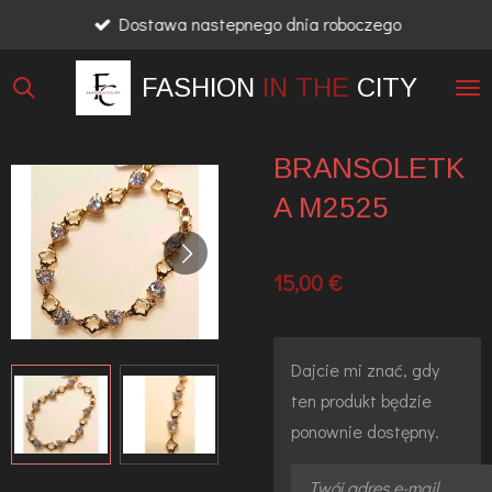
Dostawa nastepnego dnia roboczego
Przejdź
do
FASHION
IN THE
CITY
głównej
treści
BRANSOLETK
A M2525
15,00 €
Dajcie mi znać, gdy
ten produkt będzie
ponownie dostępny.