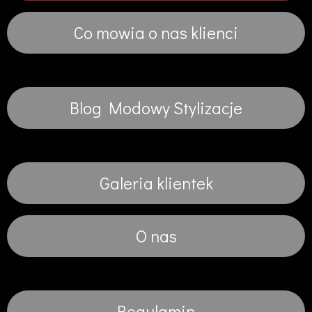
Co mowia o nas klienci
Blog Modowy Stylizacje
Galeria klientek
O nas
Regulamin