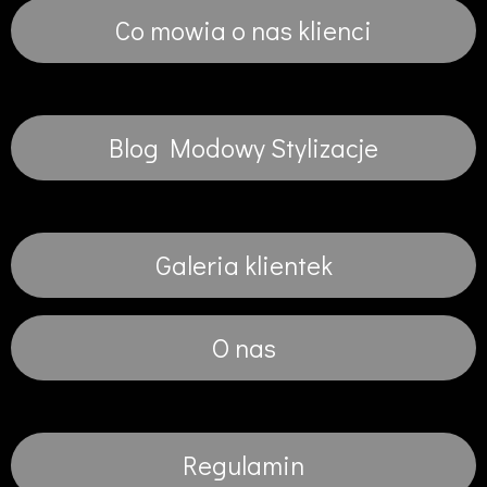
Co mowia o nas klienci
Blog Modowy Stylizacje
Galeria klientek
O nas
Regulamin