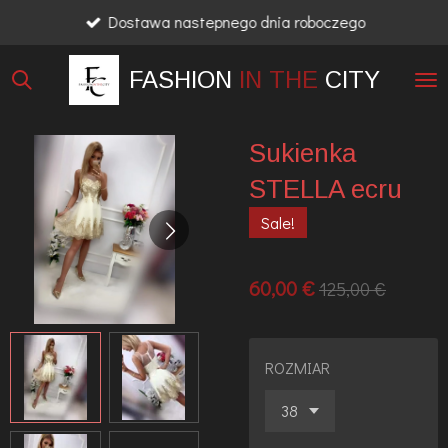
Dostawa nastepnego dnia roboczego
Przejdź
do
FASHION
IN THE
CITY
głównej
treści
Sukienka
STELLA ecru
Sale!
60,00 €
125,00 €
ROZMIAR