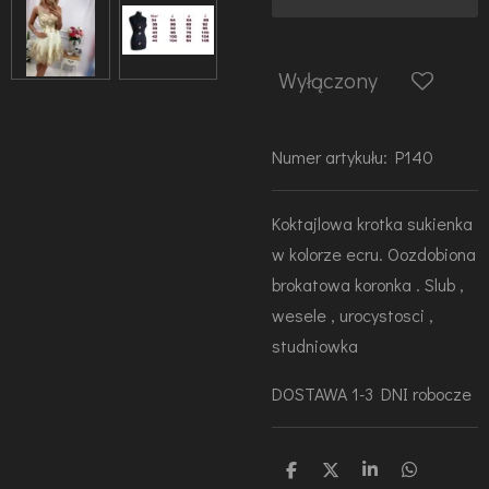
Wyłączony
Numer artykułu:
P140
Koktajlowa krotka sukienka
w kolorze ecru. Oozdobiona
brokatowa koronka . Slub ,
wesele , urocystosci ,
studniowka
DOSTAWA 1-3 DNI robocze
U
U
U
U