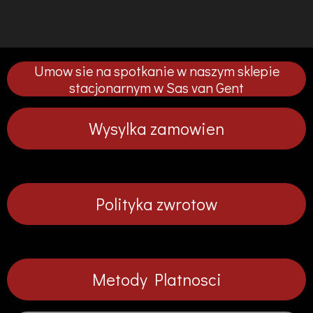
d
d
d
d
o
o
o
o
s
s
s
s
t
t
t
t
ę
ę
ę
ę
p
p
p
p
Umow sie na spotkanie w naszym sklepie
n
n
n
n
i
i
i
i
stacjonarnym w Sas van Gent
j
j
j
j
Wysylka zamowien
Polityka zwrotow
Metody Platnosci