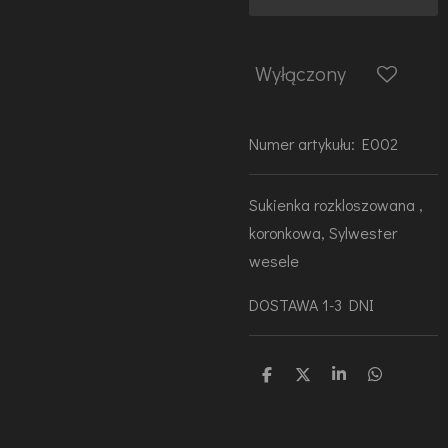
Wyłączony
Numer artykułu:
E002
Sukienka rozkloszowana ,
koronkowa, Sylwester
wesele
DOSTAWA 1-3 DNI
U
U
U
U
d
d
d
d
o
o
o
o
s
s
s
s
t
t
t
t