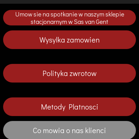
ę
ę
ę
ę
p
p
p
p
Umow sie na spotkanie w naszym sklepie
n
n
n
n
i
i
i
i
stacjonarnym w Sas van Gent
j
j
j
j
Wysylka zamowien
Polityka zwrotow
Metody Platnosci
Co mowia o nas klienci