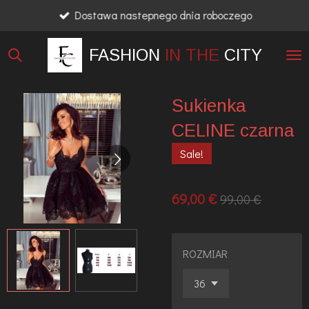
Dostawa nastepnego dnia roboczego
Przejdź
do
FASHION
IN THE
CITY
głównej
treści
Sukienka
CELINE czarna
Sale!
69,00 €
99,00 €
ROZMIAR