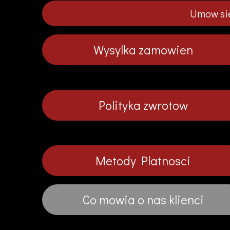
Umow sie
Wysylka zamowien
Polityka zwrotow
Metody Platnosci
Co mowia o nas klienci