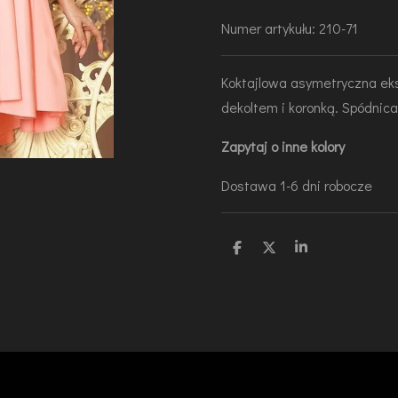
Numer artykułu:
210-71
Koktajlowa asymetryczna eks
dekoltem i koronką. Spódnic
Zapytaj o inne kolory
Dostawa 1-6 dni robocze
U
U
U
d
d
d
o
o
o
s
s
s
t
t
t
ę
ę
ę
p
p
p
n
n
n
i
i
i
j
j
j