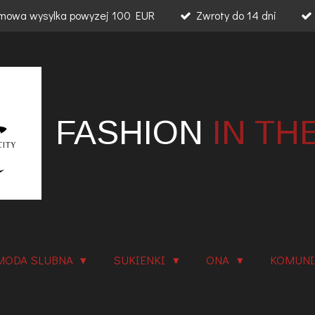
mowa wysylka powyzej 100 EUR
Zwroty do 14 dni
FASHION
IN TH
MODA SLUBNA
SUKIENKI
ONA
KOMUN