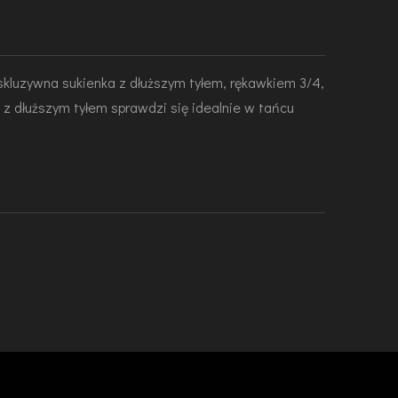
kluzywna sukienka z dłuższym tyłem, rękawkiem 3/4,
a z dłuższym tyłem sprawdzi się idealnie w tańcu