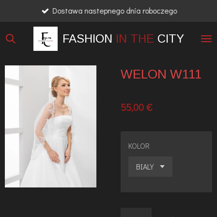
Dostawa nastepnego dnia roboczego
Przejdź
do
FASHION
IN THE
CITY
głównej
treści
WELON W111
55,00 €
KOLOR