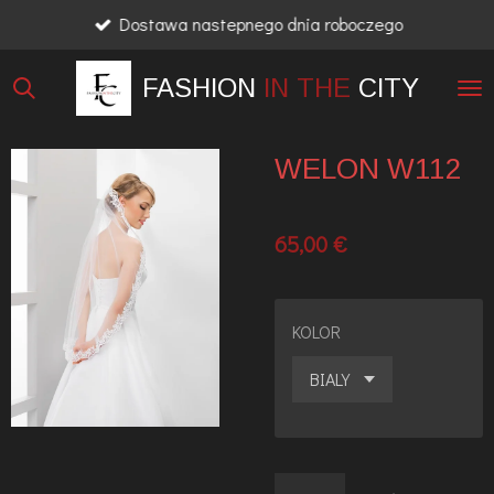
Dostawa nastepnego dnia roboczego
Przejdź
do
FASHION
IN THE
CITY
głównej
treści
WELON W112
65,00 €
KOLOR