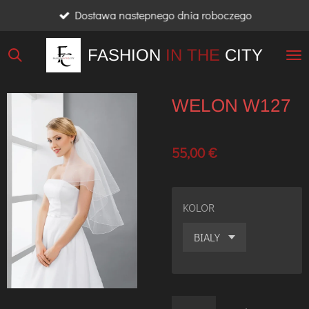
Dostawa nastepnego dnia roboczego
Przejdź
do
FASHION
IN THE
CITY
głównej
treści
WELON W127
55,00 €
KOLOR