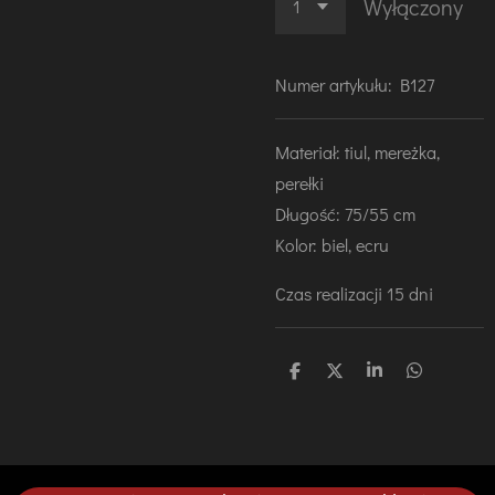
Wyłączony
Numer artykułu:
B127
Materiał: tiul, mereżka,
perełki
Długość: 75/55 cm
Kolor: biel, ecru
Czas realizacji 15 dni
U
U
U
U
d
d
d
d
o
o
o
o
s
s
s
s
t
t
t
t
ę
ę
ę
ę
p
p
p
p