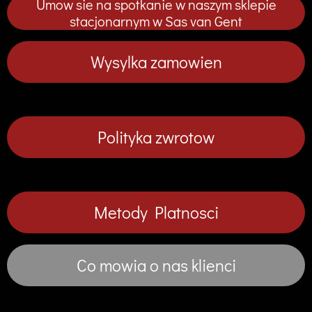
Umow sie na spotkanie w naszym sklepie
n
n
n
n
i
i
i
i
stacjonarnym w Sas van Gent
j
j
j
j
Wysylka zamowien
Polityka zwrotow
Metody Platnosci
Co mowia o nas klienci