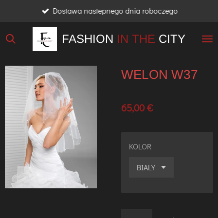
Dostawa nastepnego dnia roboczego
Przejdź
do
FASHION
IN THE
CITY
głównej
treści
WELON W37
65,00 €
KOLOR