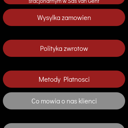
stacjonarnym w Sas van Gent
j
j
j
j
Wysylka zamowien
Polityka zwrotow
Metody Platnosci
Co mowia o nas klienci