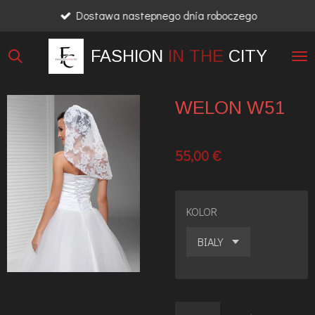
Dostawa nastepnego dnia roboczego
Przejdź
do
FASHION
IN THE
CITY
głównej
treści
WELON W51
55,00 €
KOLOR