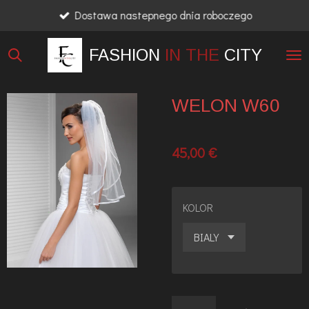
Dostawa nastepnego dnia roboczego
Przejdź
do
FASHION
IN THE
CITY
głównej
treści
WELON W60
45,00 €
KOLOR