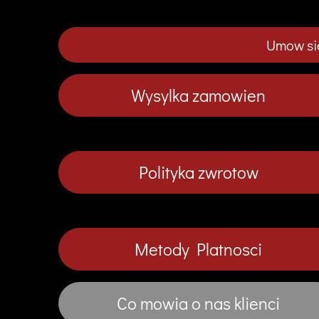
Umow sie
Wysylka zamowien
Polityka zwrotow
Metody Platnosci
Co mowia o nas klienci