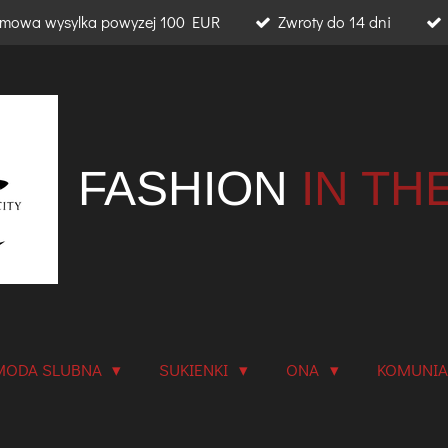
mowa wysylka powyzej 100 EUR
Zwroty do 14 dni
FASHION
IN TH
MODA SLUBNA
SUKIENKI
ONA
KOMUNI