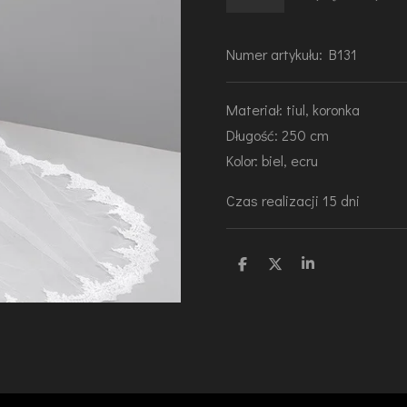
Numer artykułu:
B131
Materiał: tiul, koronka
Długość: 250 cm
Kolor: biel, ecru
Czas realizacji 15 dni
U
U
U
d
d
d
o
o
o
s
s
s
t
t
t
ę
ę
ę
p
p
p
n
n
n
i
i
i
j
j
j