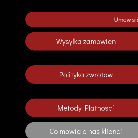
Umow sie
Wysylka zamowien
Polityka zwrotow
Metody Platnosci
Co mowia o nas klienci