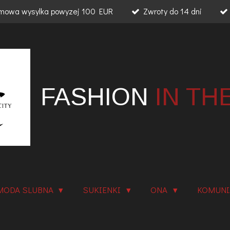
mowa wysylka powyzej 100 EUR
Zwroty do 14 dni
FASHION
IN TH
MODA SLUBNA
SUKIENKI
ONA
KOMUN