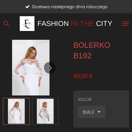
Dostawa nastepnego dnia roboczego
Przejdź
do
FASHION
IN THE
CITY
głównej
treści
BOLERKO
B192
80,00 €
KOLOR