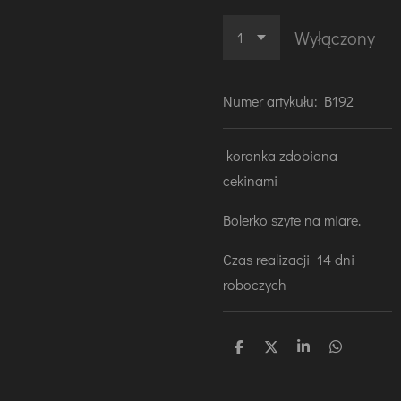
Wyłączony
Numer artykułu:
B192
koronka zdobiona
cekinami
Bolerko szyte na miare.
Czas realizacji 14 dni
roboczych
U
U
U
U
d
d
d
d
o
o
o
o
s
s
s
s