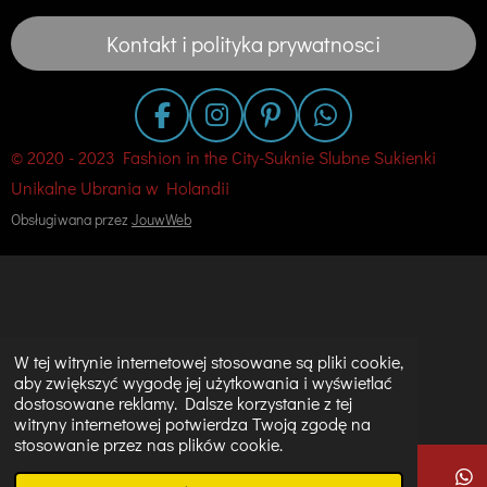
Kontakt i polityka prywatnosci
F
I
P
W
a
n
i
h
© 2020 - 2023 Fashion in the City-Suknie Slubne Sukienki
c
s
n
a
Unikalne Ubrania w Holandii
e
t
t
t
Obsługiwana przez
JouwWeb
b
a
e
s
o
g
r
A
o
r
e
p
k
a
s
p
m
t
W tej witrynie internetowej stosowane są pliki cookie,
aby zwiększyć wygodę jej użytkowania i wyświetlać
dostosowane reklamy. Dalsze korzystanie z tej
witryny internetowej potwierdza Twoją zgodę na
stosowanie przez nas plików cookie.