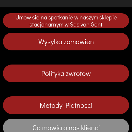
t
t
t
t
ę
ę
ę
ę
p
p
p
p
Umow sie na spotkanie w naszym sklepie
n
n
n
n
i
i
i
i
stacjonarnym w Sas van Gent
j
j
j
j
Wysylka zamowien
Polityka zwrotow
Metody Platnosci
Co mowia o nas klienci