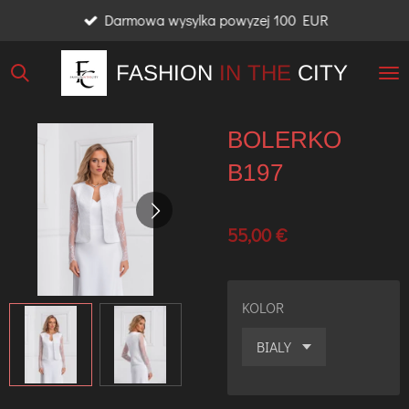
Darmowa wysylka powyzej 100 EUR
Przejdź
do
FASHION
IN THE
CITY
głównej
treści
BOLERKO
B197
55,00 €
KOLOR