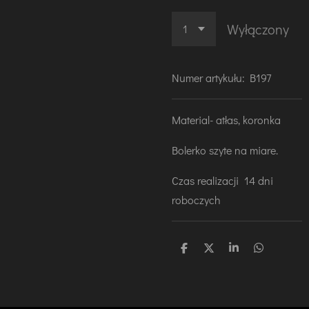
Wyłączony
Numer artykułu:
B197
Material- atłas, koronka
Bolerko szyte na miare.
Czas realizacji 14 dni
roboczych
U
U
U
U
d
d
d
d
o
o
o
o
s
s
s
s
t
t
t
t
ę
ę
ę
ę