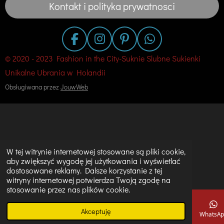
Kontakt i polityka prywatnosci
F
I
P
W
a
n
i
h
© 2020 - 2023 Fashion in the City-Suknie Slubne Sukienki
c
s
n
a
Unikalne Ubrania w Holandii
e
t
t
t
Obsługiwana przez
JouwWeb
b
a
e
s
o
g
r
A
o
r
e
p
k
a
s
p
m
t
W tej witrynie internetowej stosowane są pliki cookie,
aby zwiększyć wygodę jej użytkowania i wyświetlać
dostosowane reklamy. Dalsze korzystanie z tej
witryny internetowej potwierdza Twoją zgodę na
stosowanie przez nas plików cookie.
Akceptuję
E-mail
Telefon
Mapa
Instagram
WhatsAp