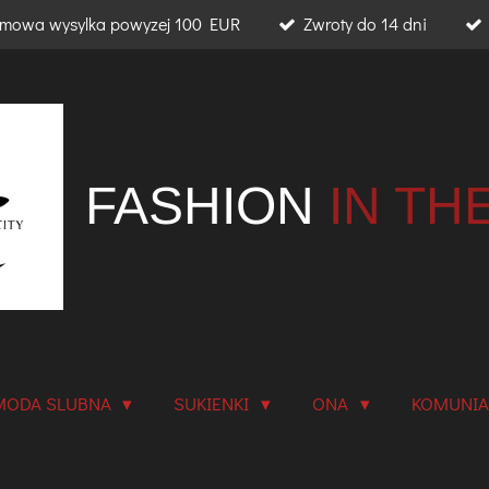
mowa wysylka powyzej 100 EUR
Zwroty do 14 dni
FASHION
IN TH
MODA SLUBNA
SUKIENKI
ONA
KOMUNI