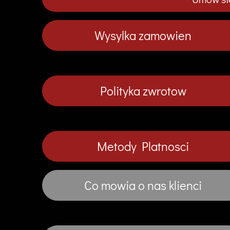
Wysylka zamowien
Polityka zwrotow
Metody Platnosci
Co mowia o nas klienci