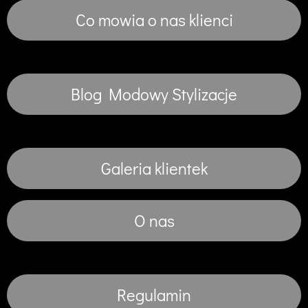
Co mowia o nas klienci
Blog Modowy Stylizacje
Galeria klientek
O nas
Regulamin