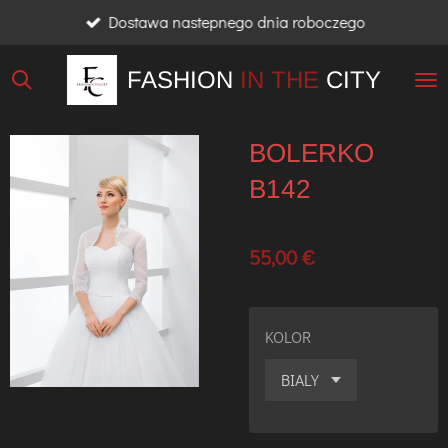
Dostawa nastepnego dnia roboczego
Przejdź
do
FASHION
IN THE
CITY
głównej
treści
BOLERKO
B142
55,00 €
KOLOR