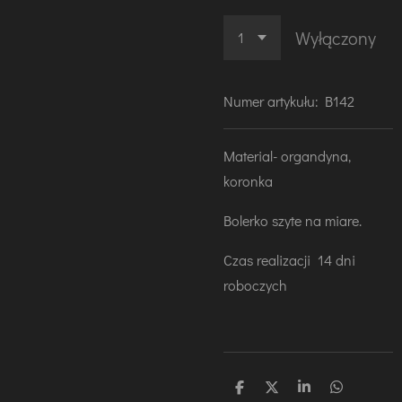
Wyłączony
Numer artykułu:
B142
Material- organdyna,
koronka
Bolerko szyte na miare.
Czas realizacji 14 dni
roboczych
U
U
U
U