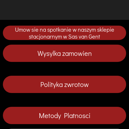
d
d
d
d
o
o
o
o
s
s
s
s
t
t
t
t
ę
ę
ę
ę
p
p
p
p
Umow sie na spotkanie w naszym sklepie
n
n
n
n
i
i
i
i
stacjonarnym w Sas van Gent
j
j
j
j
Wysylka zamowien
Polityka zwrotow
Metody Platnosci