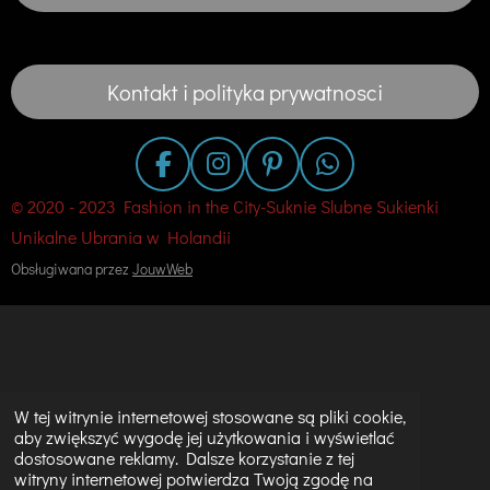
Kontakt i polityka prywatnosci
F
I
P
W
a
n
i
h
© 2020 - 2023 Fashion in the City-Suknie Slubne Sukienki
c
s
n
a
Unikalne Ubrania w Holandii
e
t
t
t
Obsługiwana przez
JouwWeb
b
a
e
s
o
g
r
A
o
r
e
p
k
a
s
p
m
t
W tej witrynie internetowej stosowane są pliki cookie,
aby zwiększyć wygodę jej użytkowania i wyświetlać
dostosowane reklamy. Dalsze korzystanie z tej
witryny internetowej potwierdza Twoją zgodę na