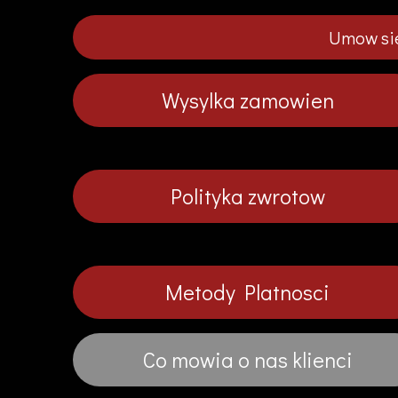
Umow sie
Wysylka zamowien
Polityka zwrotow
Metody Platnosci
Co mowia o nas klienci