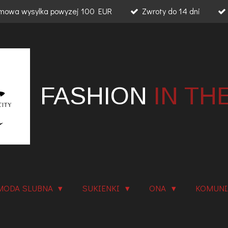
mowa wysylka powyzej 100 EUR
Zwroty do 14 dni
FASHION
IN TH
MODA SLUBNA
SUKIENKI
ONA
KOMUN