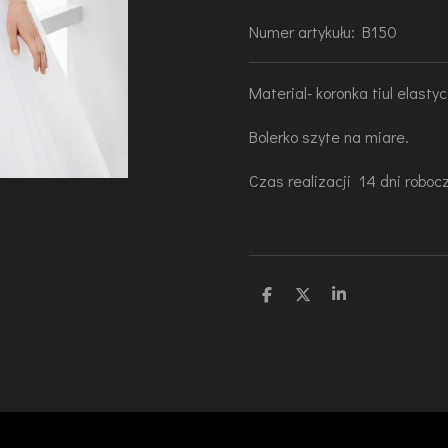
Numer artykułu:
B150
Material- koronka tiul elasty
Bolerko szyte na miare.
Czas realizacji 14 dni roboc
U
U
U
d
d
d
o
o
o
s
s
s
t
t
t
ę
ę
ę
p
p
p
n
n
n
i
i
i
j
j
j