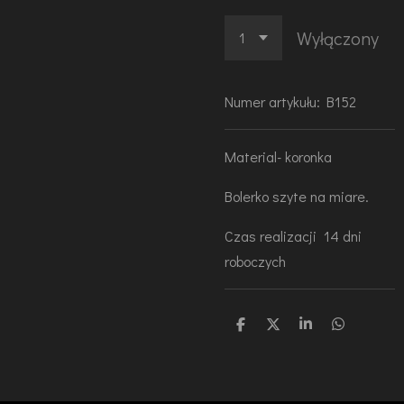
Wyłączony
Numer artykułu:
B152
Material- koronka
Bolerko szyte na miare.
Czas realizacji 14 dni
roboczych
U
U
U
U
d
d
d
d
o
o
o
o
s
s
s
s
t
t
t
t
ę
ę
ę
ę