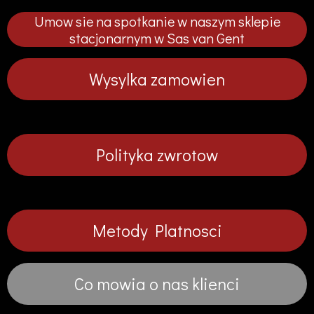
p
p
p
p
Umow sie na spotkanie w naszym sklepie
n
n
n
n
i
i
i
i
stacjonarnym w Sas van Gent
j
j
j
j
Wysylka zamowien
Polityka zwrotow
Metody Platnosci
Co mowia o nas klienci