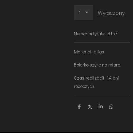
Wyłączony
Numer artykułu:
B157
Material- atlas
Bolerko szyte na miare.
Czas realizacji 14 dni
roboczych
U
U
U
U
d
d
d
d
o
o
o
o
s
s
s
s
t
t
t
t
ę
ę
ę
ę