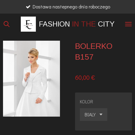
Dostawa nastepnego dnia roboczego
Przejdź
do
FASHION
IN THE
CITY
głównej
treści
BOLERKO
B157
60,00 €
KOLOR