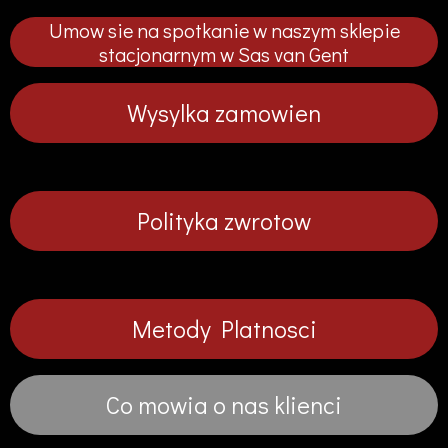
p
p
p
p
Umow sie na spotkanie w naszym sklepie
n
n
n
n
i
i
i
i
stacjonarnym w Sas van Gent
j
j
j
j
Wysylka zamowien
Polityka zwrotow
Metody Platnosci
Co mowia o nas klienci