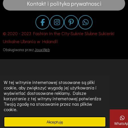
Kontakt i polityka prywatnosci
F
I
P
W
a
n
i
h
© 2020 - 2023 Fashion in the City-Suknie Slubne Sukienki
c
s
n
a
Unikalne Ubrania w Holandii
e
t
t
t
Obsługiwana przez
JouwWeb
b
a
e
s
o
g
r
A
o
r
e
p
k
a
s
p
m
t
W tej witrynie internetowej stosowane są pliki
cookie, aby zwiększyć wygodę jej użytkowania i
wyświetlać dostosowane reklamy. Dalsze
korzystanie z tej witryny internetowej potwierdza
Twoją zgodę na stosowanie przez nas plików
cookie.
Akceptuję
E-mail
Telefon
Mapa
Instagram
WhatsA