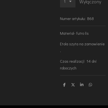
Wyłączony
Numer artykułu:
B68
Material- futro lis
Etola szyta na zamowienie
.
Czas realizacji 14 dni
roboczych
U
U
U
U
d
d
d
d
o
o
o
o
s
s
s
s
t
t
t
t
ę
ę
ę
ę