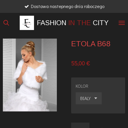
Dostawa nastepnego dnia roboczego
Przejdź
do
FASHION
IN THE
CITY
głównej
treści
ETOLA B68
55,00 €
KOLOR