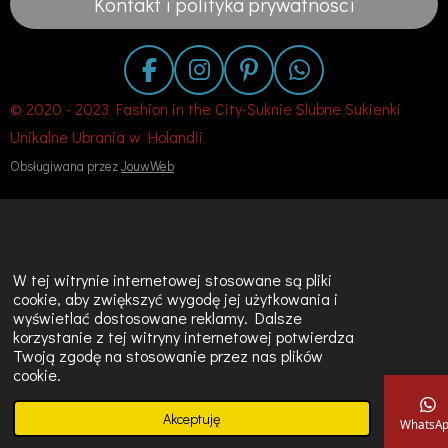
Kontakt i polityka prywatnosci
F
I
P
W
a
n
i
h
© 2020 - 2023 Fashion in the City-Suknie Slubne Sukienki
c
s
n
a
Unikalne Ubrania w Holandii
e
t
t
t
Obsługiwana przez
JouwWeb
b
a
e
s
o
g
r
A
o
r
e
p
k
a
s
p
m
t
W tej witrynie internetowej stosowane są pliki
cookie, aby zwiększyć wygodę jej użytkowania i
wyświetlać dostosowane reklamy. Dalsze
korzystanie z tej witryny internetowej potwierdza
Twoją zgodę na stosowanie przez nas plików
cookie.
Akceptuję
E-mail
Telefon
Mapa
Instagram
WhatsA