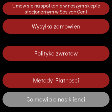
p
p
p
p
Umow sie na spotkanie w naszym sklepie
n
n
n
n
i
i
i
i
stacjonarnym w Sas van Gent
j
j
j
j
Wysylka zamowien
Polityka zwrotow
Metody Platnosci
Co mowia o nas klienci