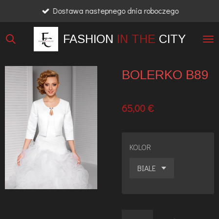
Dostawa nastepnego dnia roboczego
Przejdź
do
FASHION
IN THE
CITY
głównej
treści
BOLERKO B89
65,00 €
KOLOR