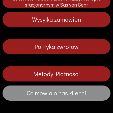
i
i
i
i
stacjonarnym w Sas van Gent
j
j
j
j
Wysylka zamowien
Polityka zwrotow
Metody Platnosci
Co mowia o nas klienci