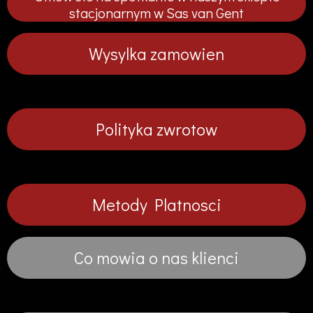
i
i
i
i
stacjonarnym w Sas van Gent
j
j
j
j
Wysylka zamowien
Polityka zwrotow
Metody Platnosci
Co mowia o nas klienci