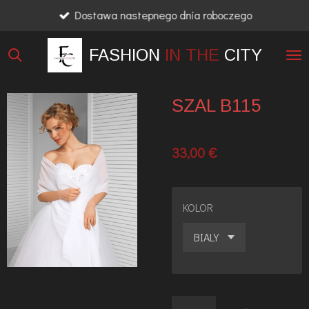
Dostawa nastepnego dnia roboczego
Przejdź
do
FASHION
IN THE
CITY
głównej
treści
SZAL B115
33,00 €
KOLOR