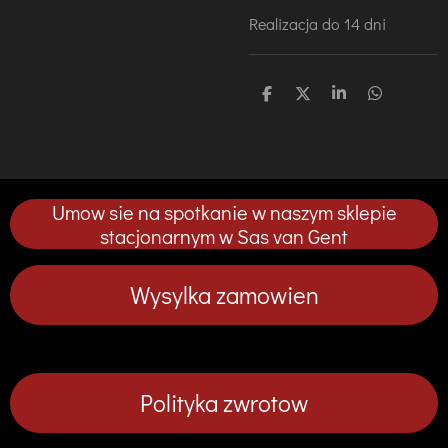
Realizacja do 14 dni
U
U
U
U
d
d
d
d
o
o
o
o
s
s
s
s
t
t
t
t
ę
ę
ę
ę
p
p
p
p
Umow sie na spotkanie w naszym sklepie
n
n
n
n
i
i
i
i
stacjonarnym w Sas van Gent
j
j
j
j
Wysylka zamowien
Polityka zwrotow