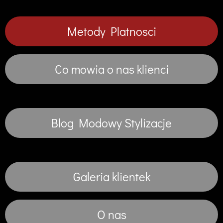
Metody Platnosci
Co mowia o nas klienci
Blog Modowy Stylizacje
Galeria klientek
O nas