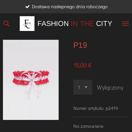
Dostawa nastepnego dnia roboczego
Przejdź
do
FASHION
IN THE
CITY
głównej
treści
P19
15,00 €
Wyłączony
Numer artykułu:
p2419
Na zamowiene