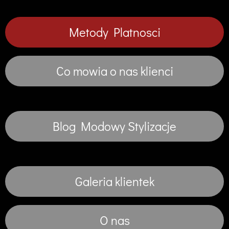
Metody Platnosci
Co mowia o nas klienci
Blog Modowy Stylizacje
Galeria klientek
O nas