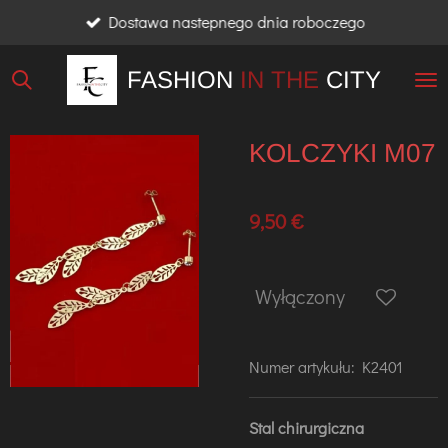
Dostawa nastepnego dnia roboczego
Przejdź
do
FASHION
IN THE
CITY
głównej
treści
KOLCZYKI M07
9,50 €
Wyłączony
Numer artykułu:
K2401
Stal chirurgiczna