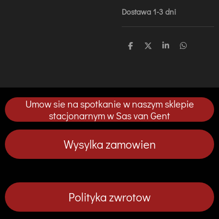
Dostawa 1-3 dni
U
U
U
U
d
d
d
d
o
o
o
o
s
s
s
s
t
t
t
t
ę
ę
ę
ę
p
p
p
p
Umow sie na spotkanie w naszym sklepie
n
n
n
n
i
i
i
i
stacjonarnym w Sas van Gent
j
j
j
j
Wysylka zamowien
Polityka zwrotow