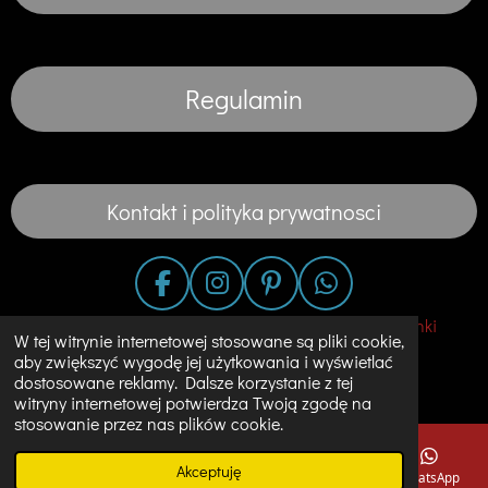
Regulamin
Kontakt i polityka prywatnosci
F
I
P
W
a
n
i
h
© 2020 - 2023 Fashion in the City-Suknie Slubne Sukienki
W tej witrynie internetowej stosowane są pliki cookie,
c
s
n
a
Unikalne Ubrania w Holandii
aby zwiększyć wygodę jej użytkowania i wyświetlać
e
t
t
t
dostosowane reklamy. Dalsze korzystanie z tej
Obsługiwana przez
JouwWeb
b
a
e
s
witryny internetowej potwierdza Twoją zgodę na
o
g
r
A
stosowanie przez nas plików cookie.
o
r
e
p
Akceptuję
k
a
s
p
E-mail
Telefon
Mapa
Instagram
WhatsApp