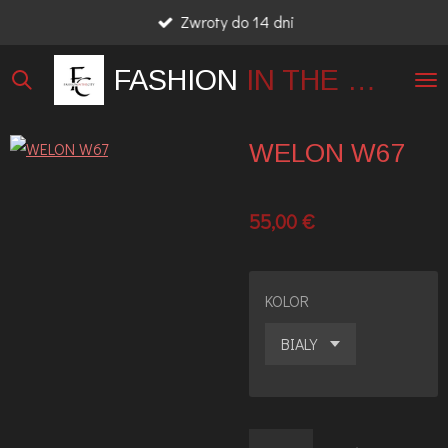
Zwroty do 14 dni
Przejdź
do
FASHION
IN THE
CITY
głównej
treści
WELON W67
55,00 €
KOLOR