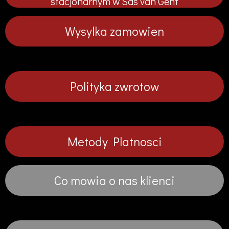
stacjonarnym w Sas van Gent
j
j
j
j
Wysylka zamowien
Polityka zwrotow
Metody Platnosci
Co mowia o nas klienci