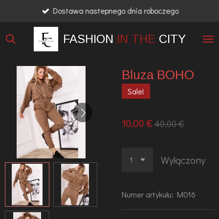
Dostawa nastepnego dnia roboczego
Przejdź
do
FASHION
IN THE
CITY
głównej
treści
Bluza BOHO
Sale!
10,00 €
40,00 €
Wyłączony
Numer artykułu:
M016