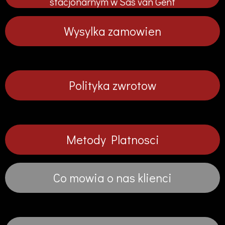
stacjonarnym w Sas van Gent
j
j
j
j
Wysylka zamowien
Polityka zwrotow
Metody Platnosci
Co mowia o nas klienci