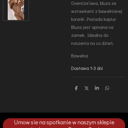
Oversize’owa, bluza ze
wstawkami z bawelnianej
koronki .Posiada kaptur
Bluza jest apinana na
zamek. Idealna do
noszenia na co dzień.
Bawelna
Dostawa 1-3 dni
U
U
U
U
d
d
d
d
o
o
o
o
s
s
s
s
t
t
t
t
ę
ę
ę
ę
p
p
p
p
Umow sie na spotkanie w naszym sklepie
n
n
n
n
i
i
i
i