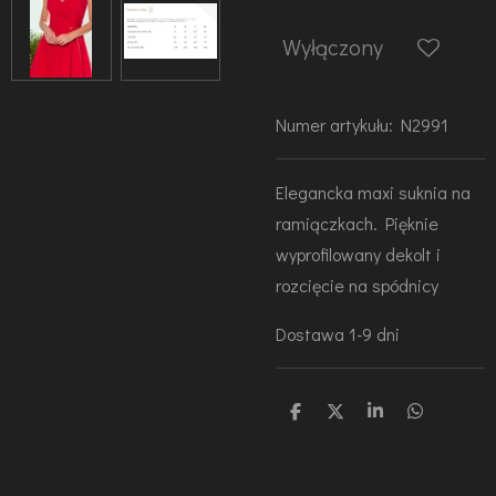
Wyłączony
Numer artykułu:
N2991
Elegancka maxi suknia na
ramiączkach. Pięknie
wyprofilowany dekolt i
rozcięcie na spódnicy
Dostawa 1-9 dni
U
U
U
U
d
d
d
d
o
o
o
o
s
s
s
s
t
t
t
t