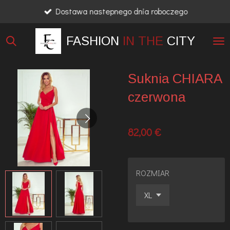
Dostawa nastepnego dnia roboczego
Przejdź
do
FASHION
IN THE
CITY
głównej
treści
Suknia CHIARA
czerwona
82,00 €
ROZMIAR