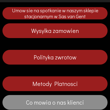
ę
ę
ę
ę
p
p
p
p
Umow sie na spotkanie w naszym sklepie
n
n
n
n
i
i
i
i
stacjonarnym w Sas van Gent
j
j
j
j
Wysylka zamowien
Polityka zwrotow
Metody Platnosci
Co mowia o nas klienci