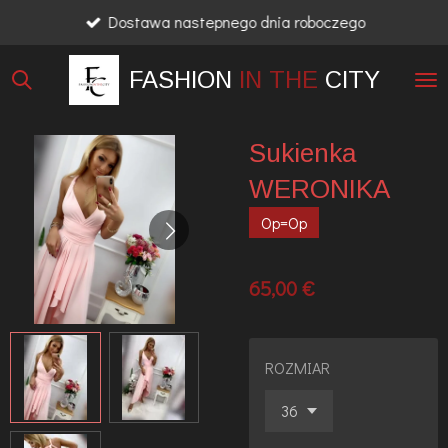
Dostawa nastepnego dnia roboczego
Przejdź
do
FASHION
IN THE
CITY
głównej
treści
Sukienka
WERONIKA
Op=Op
65,00 €
ROZMIAR