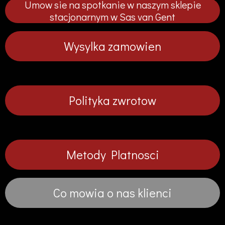
Umow sie na spotkanie w naszym sklepie
n
n
n
n
i
i
i
i
stacjonarnym w Sas van Gent
j
j
j
j
Wysylka zamowien
Polityka zwrotow
Metody Platnosci
Co mowia o nas klienci