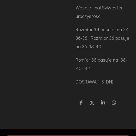
Wesele , bal Sylwester
uroczystosci
Rozmiar 34 pasuje na 34-
36-38 Rozmiar 36 pasuje
na 36-38-40
Romiar 38 pasuje na 38-
40- 42
DOSTAWA 1-3 DNI
U
U
U
U
d
d
d
d
o
o
o
o
s
s
s
s
t
t
t
t
ę
ę
ę
ę
p
p
p
p