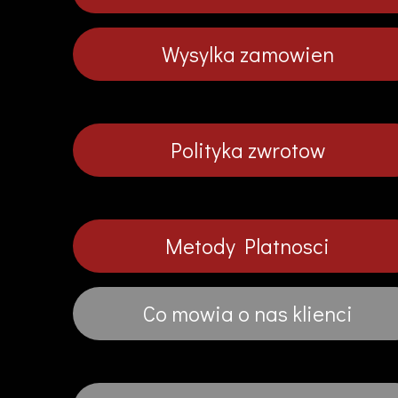
Wysylka zamowien
Polityka zwrotow
Metody Platnosci
Co mowia o nas klienci