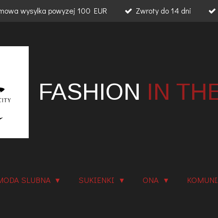
mowa wysylka powyzej 100 EUR
Zwroty do 14 dni
FASHION
IN TH
MODA SLUBNA
SUKIENKI
ONA
KOMUN