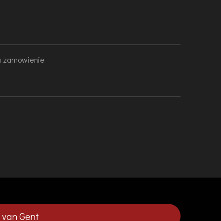
na zamowienie
 van Gent