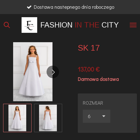
Dostawa nastepnego dnia roboczego
Przejdź
do
FASHION
IN THE
CITY
głównej
treści
SK 17
137,00 €
Darmowa dostawa
ROZMIAR