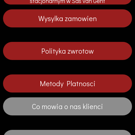
stacjonarnym w Sas van Gent
j
j
j
j
Wysylka zamowien
Polityka zwrotow
Metody Platnosci
Co mowia o nas klienci