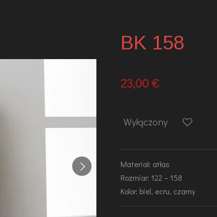
BK 158
23,00 €
Wyłączony
Materiał: atłas
Rozmiar: 122 – 158
Kolor: biel, ecru, czarny