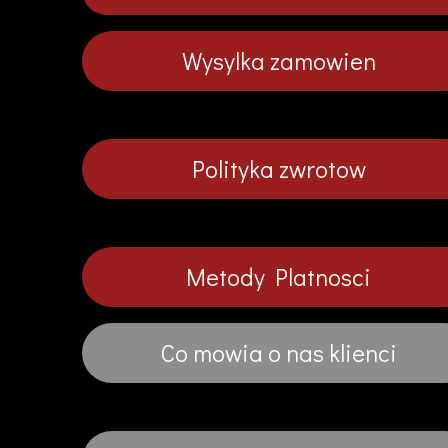
Wysylka zamowien
Polityka zwrotow
Metody Platnosci
Co mowia o nas klienci