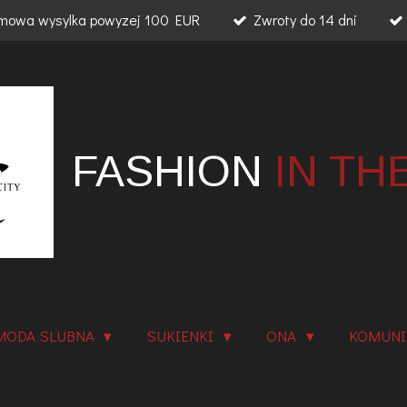
mowa wysylka powyzej 100 EUR
Zwroty do 14 dni
FASHION
IN TH
MODA SLUBNA
SUKIENKI
ONA
KOMUN