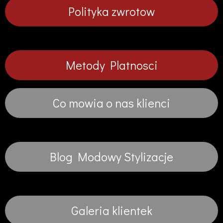
Polityka zwrotow
Metody Platnosci
Co mowia o nas klienci
Blog Modowy Stylizacje
Galeria klientek