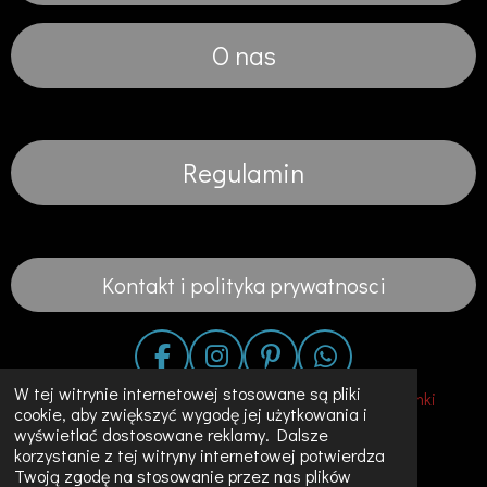
O nas
Regulamin
Kontakt i polityka prywatnosci
F
I
P
W
a
n
i
h
W tej witrynie internetowej stosowane są pliki
© 2020 - 2023 Fashion in the City-Suknie Slubne Sukienki
cookie, aby zwiększyć wygodę jej użytkowania i
c
s
n
a
Unikalne Ubrania w Holandii
wyświetlać dostosowane reklamy. Dalsze
e
t
t
t
korzystanie z tej witryny internetowej potwierdza
Obsługiwana przez
JouwWeb
b
a
e
s
Twoją zgodę na stosowanie przez nas plików