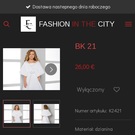
Dostawa nastepnego dnia roboczego
Przejdź
do
FASHION
IN THE
CITY
głównej
treści
BK 21
26,00 €
Wyłączony
Numer artykułu:
K2421
Materiał: dzianina