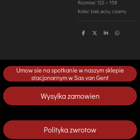
Rozmiar: 122 – 158
Kolor: biel, ecru, czarny
U
U
U
U
d
d
d
d
o
o
o
o
s
s
s
s
t
t
t
t
ę
ę
ę
ę
p
p
p
p
Umow sie na spotkanie w naszym sklepie
n
n
n
n
i
i
i
i
stacjonarnym w Sas van Gent
j
j
j
j
Wysylka zamowien
Polityka zwrotow