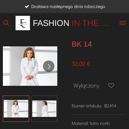
Dostawa nastepnego dnia roboczego
Przejdź
do
FASHION
IN THE
CITY
głównej
treści
BK 14
32,00 €
Wyłączony
Numer artykułu:
B2414
Materiał: futro norki