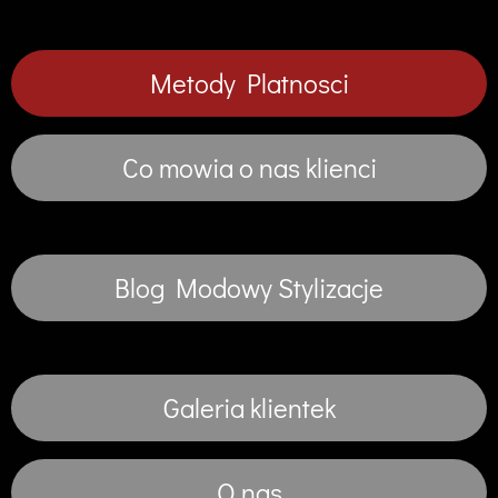
Metody Platnosci
Co mowia o nas klienci
Blog Modowy Stylizacje
Galeria klientek
O nas