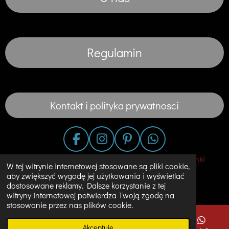
Regulamin
Kontakt i polityka prywatnosci
F
I
P
W
a
n
i
h
© 2020 - 2023 Fashion in the City-Suknie Slubne Sukienki
W tej witrynie internetowej stosowane są pliki cookie,
c
s
n
a
Unikalne Ubrania w Holandii
aby zwiększyć wygodę jej użytkowania i wyświetlać
e
t
t
t
dostosowane reklamy. Dalsze korzystanie z tej
Obsługiwana przez
JouwWeb
b
a
e
s
witryny internetowej potwierdza Twoją zgodę na
o
g
r
A
stosowanie przez nas plików cookie.
o
r
e
p
Akceptuję